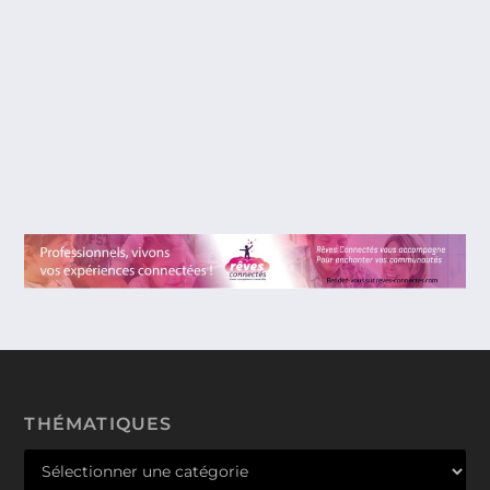
PREMIÈRE JOURNÉE À PARIS PLAGES
2013 AU BASSIN DE LA VILLETTE. (MON
PÈRE CE HÉROS)
On peut critiquer la politique menée à Paris,
transformant la capitale en « Ville Musée ». Mais...
THÉMATIQUES