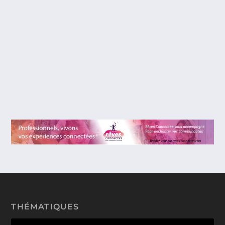
BANDE ORIGINALE DE « KIRIKOU ET LES
HOMMES ET LES FEMMES » CHEZ MILAN
MUSIC. NOTRE AVIS ET UN CONCOURS !
Les éditions Milan Music nous ont habitué à sortir
des sentiers battus, notamment en ce qui...
THÉMATIQUES