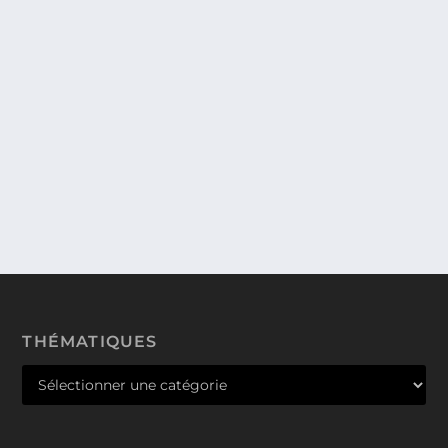
PARANORMAN (L’ÉTRANGE POUVOIR DE
NORMAN), UN FILM D’ANIMATION TRÈS
RÉUSSI EN STOP MOTION ET EN 3D,
POUR LES AMATEURS DE FANTASTIQUE.
» Théâtre de L’ÉTRANGE POUVOIR DE NORMAN,
Blithe Hollow est une petite ville de province de la...
THÉMATIQUES