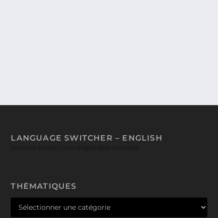
DES ASTUCES INTÉRESSANTES DANS LE
GUIDE « J’AIME ATTENDRE » DES PARCS
DE LOISIRS ÉDITIONS 2012.
Vous connaissez sans doute « J’aime Attendre »
excellente initiative qui vise à vous faire...
LANGUAGE SWITCHER – ENGLISH
Aucune traduction disponible trouvée
THÉMATIQUES