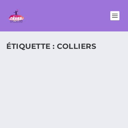
ÉTIQUETTE :
COLLIERS
MINNIE MOUSE, IT-GIRL INCONTESTÉE
DE L’ÉTÉ 2012 ! DE JOLIS OBJETS TRÈS
FASHION À DÉCOUVRIR.
Bon d’accord avant de le lire je ne savais pas ce que
voulait dire « It-girl »....