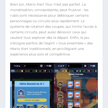
Bien sûr,
Mario Kart Tour
n’est pas parfait. La
monétisation, omniprésente, peut frustrer : les
rubis sont nécessaires pour débloquer certains
personnages ou circuits plus rapidement. Le
système de rotation des coupes, qui limite l’accès à
certains circuits, peut aussi décevoir ceux qui
veulent tout explorer dès le départ. Enfin, le jeu
s’éloigne parfois de l’esprit « tous ensemble » des
Mario Kart
traditionnels, en privilégiant une
expérience plus solo et compétitive.