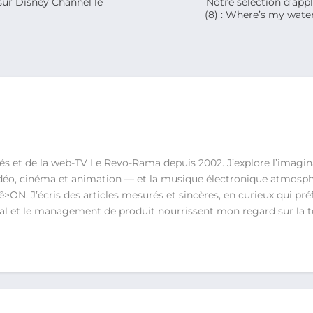
 sur Disney Channel le
Notre sélection d’appl
(8) : Where’s my water
s et de la web-TV Le Revo-Rama depuis 2002. J’explore l’imagin
vidéo, cinéma et animation — et la musique électronique atmosph
N. J’écris des articles mesurés et sincères, en curieux qui préfè
ital et le management de produit nourrissent mon regard sur la t