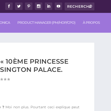
RONICA
PRODUCT MANAGER (PM/HOP/CPO)
À PROPOS
« 10ÈME PRINCESSE
NSINGTON PALACE.
e ?
Moi non plus. Pourtant ceci explique peut