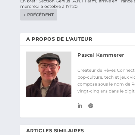
En bref : Section Genius (A.N.T Farm) arrive en France
mercredi 5 octobre à 17h20.
PRÉCÉDENT
A PROPOS DE L'AUTEUR
Pascal Kammerer
Créateur de Rêves Connecté
pop-culture, tech et jeux 
compose sous le nom de Rê>O
vingt-cinq ans dans le dig
ARTICLES SIMILAIRES