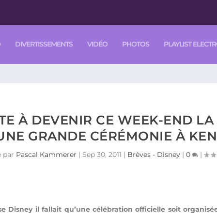
O
DIVERTISSEMENTS
VIDÉO
PHOTOS
PLAYLIST ELECT
TE À DEVENIR CE WEEK-END LA 
’UNE GRANDE CÉRÉMONIE À KE
é par
Pascal Kammerer
|
Sep 30, 2011
|
Brèves - Disney
|
0
|
Disney il fallait qu’une célébration officielle soit organisé